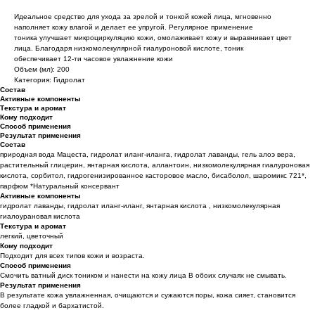
Идеальное средство для ухода за зрелой и тонкой кожей лица, мгновенно
наполняет кожу влагой и делает ее упругой. Регулярное применение
тоника улучшает микроциркуляцию кожи, омолаживает кожу и выравнивает цвет
лица. Благодаря низкомолекулярной гиалуроновой кислоте, тоник
обеспечивает 12-ти часовое увлажнение кожи
Объем (мл): 200
Категория: Гидролат
Состав
Активные компоненты
Текстура и аромат
Кому подходит
Способ применения
Результат применения
Состав
природная вода Мацеста, гидролат иланг-иланга, гидролат лаванды, гель алоэ вера,
растительный глицерин, янтарная кислота, аллантоин, низкомолекулярная гиалуроновая
кислота, сорбитол, гидрогенизированное касторовое масло, бисаболол, шаромикс 721*,
парфюм *Натуральный консервант
Активные компоненты
гидролат лаванды, гидролат иланг-иланг, янтарная кислота , низкомолекулярная
гиалоурановая кислота
Текстура и аромат
легкий, цветочный
Кому подходит
Подходит для всех типов кожи и возраста.
Способ применения
Смочить ватный диск тоником и нанести на кожу лица В обоих случаях не смывать.
Результат применения
В результате кожа увлажненная, очищаются и сужаются поры, кожа сияет, становится
более гладкой и бархатистой.