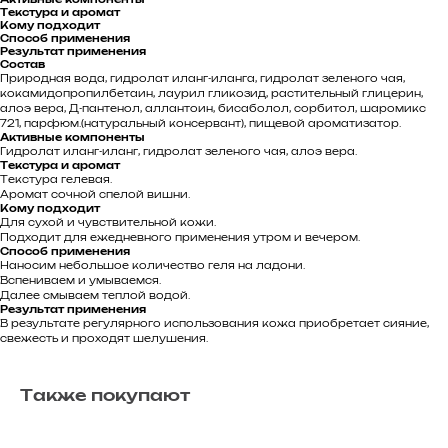
Текстура и аромат
Кому подходит
Способ применения
Результат применения
Состав
Природная вода, гидролат иланг-иланга, гидролат зеленого чая,
кокамидопропилбетаин, лаурил гликозид, растительный глицерин,
алоэ вера, Д-пантенол, аллантоин, бисаболол, сорбитол, шаромикс
721, парфюм.(натуральный консервант), пищевой ароматизатор.
Активные компоненты
Гидролат иланг-иланг, гидролат зеленого чая, алоэ вера.
Текстура и аромат
Текстура гелевая.
Аромат сочной спелой вишни.
Кому подходит
Для сухой и чувствительной кожи.
Подходит для ежедневного применения утром и вечером.
Способ применения
Наносим небольшое количество геля на ладони.
Вспениваем и умываемся.
Далее смываем теплой водой.
Результат применения
В результате регулярного использования кожа приобретает сияние,
свежесть и проходят шелушения.
Также покупают