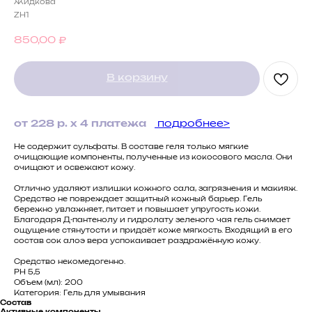
Жидкова
ZH1
850,00
₽
В корзину
от 228 р. х 4 платежа
подробнее>
Не содержит сульфаты. В составе геля только мягкие
очищающие компоненты, полученные из кокосового масла. Они
очищают и освежают кожу.
Отлично удаляют излишки кожного сала, загрязнения и макияж.
Средство не повреждает защитный кожный барьер. Гель
бережно увлажняет, питает и повышает упругость кожи.
Благодаря Д-пантенолу и гидролату зеленого чая гель снимает
ощущение стянутости и придаёт коже мягкость. Входящий в его
состав сок алоэ вера успокаивает раздражённую кожу.
Средство некомедогенно.
PH 5,5
Объем (мл): 200
Категория: Гель для умывания
Состав
Активные компоненты