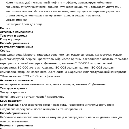
Крем – маска даёт мгновенный лифтинг – эффект, активизирует обменные
процессы, стимулирует регенерацию, улучшает общий тон, повышает упругость и
эластичность кожи. Интенсивная маска замедляет процессы старения, укрепляет
стенки сосудов, уменьшает гиперпигментацию и возрастные пятна.
Объем (мл): 50
Категория: Крем для лица
Состав
Активные компоненты
Текстура и аромат
Кому подходит
Способ применения
Результат применения
Состав
природная вода Мацеста, гидролат зеленого чая, масло виноградных косточек, масло
рисовых отрубей, лецитин (растительный), масло арганы, азелаиновая кислота, гель алоэ
вера, растительный глицерин, Д-пантенол, витамин C, SC-CO2 экстракт черной
смородины, SC-CO2 экстракт каштана, SC-CO2 экстракт ванили, SC-CO2 экстракт
ламинарии, эфирное масло испанского лимона шаромикс 708* *Натуральный консервант
**Компоненты с ECO и BIO сертификатами
Активные компоненты
масло арганы, азелаиновая кислота, гель алоэ вера, витамин С, Д-пантенол
Текстура и аромат
Текстура кремовая.
Легкий аромат с нотками черной смородины.
Кому подходит
Крем подходит для всех типов кожи и возраста. Рекомендуем использовать крем
ежедневно перед сном, после очищения и тонизирования.
Способ применения
Небольшое количество нанести на кожу лица и распределить легкими движениями до
полного впитывания.
Результат применения