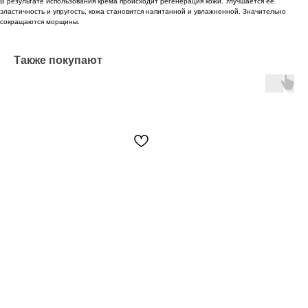
В результате использования крема происходит регенерация кожи. Улучшается ее
эластичность и упругость, кожа становится напитанной и увлажненной. Значительно
сокращаются морщины.
Также покупают