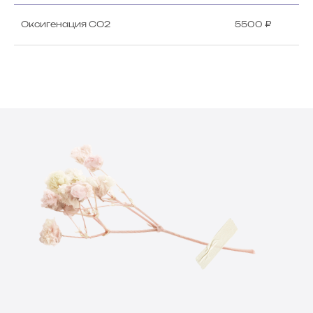
Оксигенация СО2
5500 ₽
Жду тебя
Санкт-Петербург
пр. Московский, 183-185Ак7Б
помещение 902-Н
Режим работы:
пн-пт: 9.00 - 20.00
сб-вс: 10.00 - 19.00
+ 7 (995) 090-21-50
beauty@vzhidkova.ru