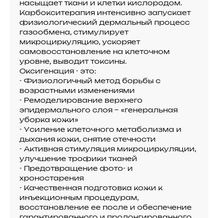
насыщает ткани и клетки кислородом.
Карбокситерапия интенсивно запускает
физиологический дермальный процесс
газообмена, стимулирует
микроциркуляцию, ускоряет
самовосстановление на клеточном
уровне, выводит токсины.
Оксигенация - это:
- Физиологичный метод борьбы с
возрастными изменениями
- Ремоделирование верхнего
эпидермального слоя – «генеральная
уборка кожи»
- Усиление клеточного метаболизма и
дыхания кожи, снятие отечности
- Активная стимуляция микроциркуляции,
улучшение трофики тканей
- Предотвращение фото- и
хроностарения
- Качественная подготовка кожи к
инъекционным процедурам,
восстановление ее после и обеспечение
гарантированного и пролонгированного