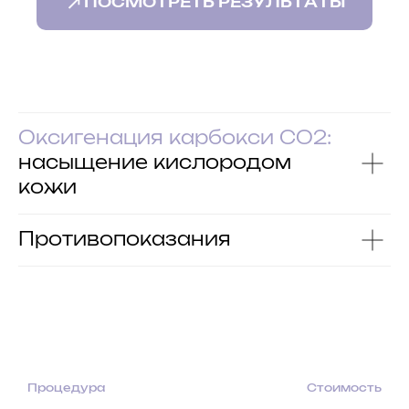
ПОСМОТРЕТЬ РЕЗУЛЬТАТЫ
Остались вопросы?
Оставь свои контакты и я свяжусь с тобой,
чтобы подробно проконсультировать!
Оксигенация карбокси СО2:
насыщение кислородом
кожи
+7
Противопоказания
Я даю согласие на обработку
персональных данных в соответствии
с
политикой конфиденциальности
ОТПРАВИТЬ
Процедура
Стоимость