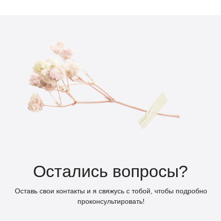
Санкт-Петербург
пр. Московский, 183-185Ак7Б
помещение 902-Н
Режим работы:
пн-пт: 9.00 - 20.00
сб-вс: 10.00 - 19.00
+ 7 (995) 090-21-50
beauty@vzhidkova.ru