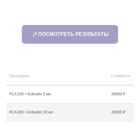
ПОСМОТРЕТЬ РЕЗУЛЬТАТЫ
Я даю согласие на обработку
персональных данных
в соответствии с
политикой
конфиденциальности
ОТПРАВИТЬ
Процедура
Стоимость
PLA 100 + Activator 5 мл
20000 ₽
PLA 200 + Activator 10 мл
26000 ₽
Жду тебя